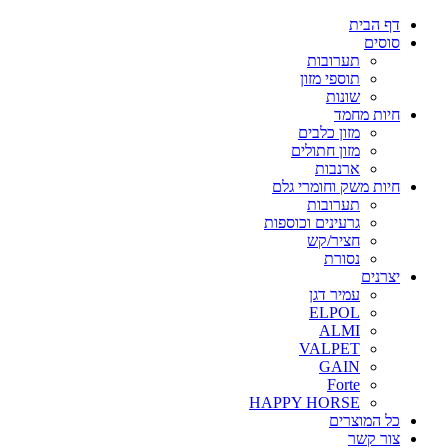
דף הבית
סוסים
תערובות
תוספי מזון
שונות
חיות מחמד
מזון כלבים
מזון חתולים
ארנבות
חיות משק וחומרי גלם
תערובות
גרעינים וכוספות
חציר/קש
נסורת
יצרנים
עמיר דגן
ELPOL
ALMI
VALPET
GAIN
Forte
HAPPY HORSE
כל המוצרים
צור קשר