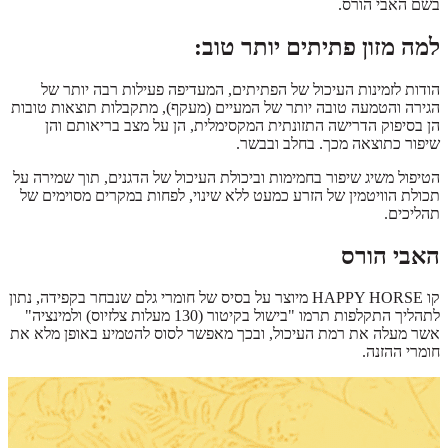
בשם האבי הורס.
למה מזון פתיתים יותר טוב:
הודות לזמינות העיכול של הפתיתים, המעדיפה פעילות רבה יותר של
הגירה והטמעה טובה יותר של המעיים (מעקף), מתקבלות תוצאות טובות
הן בסיפוק הדרישה התזונתית המקסימלית, הן על מצב בריאותם והן
שיפור כתוצאה מכך. בחלב ובבשר.
הטיפול משיג שיפור בחמימות וביכולת העיכול של הדגנים, תוך שמירה על
תכולת הוויטמין של הזרע כמעט ללא שינוי, לפחות במקרים מסוימים של
תהליכים.
האבי הורס
קו HAPPY HORSE מיוצר על בסיס של חומרי גלם שנבחר בקפידה, נתון
לתהליך התקלפות תרמו "בישול בקיטור (130 מעלות צלזיוס) ולמינציה"
אשר מעלה את רמת העיכול, ובכך מאפשר לסוס להטמיע באופן מלא את
חומרי ההזנה.