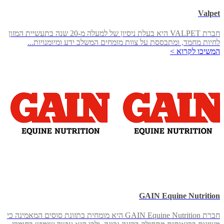
Valpet
חברת VALPET היא בעלת ניסיון של למעלה מ-20 שנה בתעשיית המזון
לחיות מחמד, ומתבססת על צוות מומחים המשלב ידע ומיומנויות...
המשיכו לקרוא >
GAIN Equine Nutrition
חברת GAIN Equine Nutrition היא מומחית בתזונת סוסים המאמינה כי