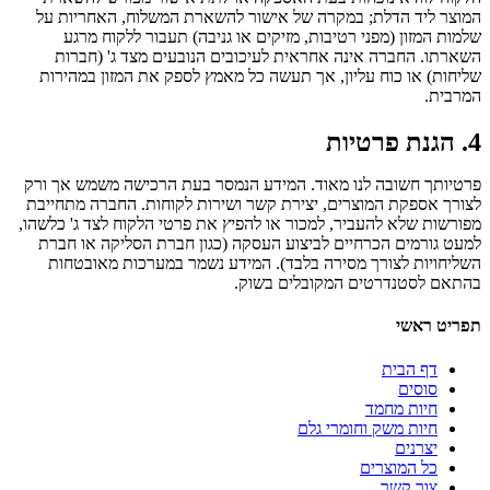
המוצר ליד הדלת; במקרה של אישור להשארת המשלוח, האחריות על
שלמות המזון (מפני רטיבות, מזיקים או גניבה) תעבור ללקוח מרגע
השארתו. החברה אינה אחראית לעיכובים הנובעים מצד ג' (חברות
שליחות) או כוח עליון, אך תעשה כל מאמץ לספק את המזון במהירות
המרבית.
4. הגנת פרטיות
פרטיותך חשובה לנו מאוד. המידע הנמסר בעת הרכישה משמש אך ורק
לצורך אספקת המוצרים, יצירת קשר ושירות לקוחות. החברה מתחייבת
מפורשות שלא להעביר, למכור או להפיץ את פרטי הלקוח לצד ג' כלשהו,
למעט גורמים הכרחיים לביצוע העסקה (כגון חברת הסליקה או חברת
השליחויות לצורך מסירה בלבד). המידע נשמר במערכות מאובטחות
בהתאם לסטנדרטים המקובלים בשוק.
תפריט ראשי
דף הבית
סוסים
חיות מחמד
חיות משק וחומרי גלם
יצרנים
כל המוצרים
צור קשר