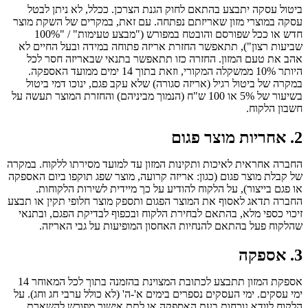
ביטול עסקה יתבצע בהתאם לחוק הגנת הצרכן. ככלל, לא ניתן לבטל
עסקה במוצרי מזון שאריזתם נפתחה. עם זאת, במקרים של השקת מוצר
חדש או ככל שפורסם והובטח במפורש ("מבצע טעימות" / "100%
שביעות רצון"), תתאפשר החזרת אריזה פתוחה במידה ובעל החיים לא
אהב את טעם המזון. החזרה כזו תתאפשר בתנאי שבאריזה חסר לכל
היותר 10% ממשקלה המקורי, וזאת בתוך 14 ימים ממועד האספקה.
במקרה של ביטול רגיל (אריזה סגורה) שלא עקב פגם, ינוכו דמי ביטול
בשיעור של 5% או 100 ש"ח (הנמוך מביניהם) והחזרת המוצר תעשה על
חשבון הלקוח.
2. אחריות מוצר פגום
החברה אחראית לאיכות ותקינות המזון עד למועד מסירתו ללקוח. במקרה
של קבלת מוצר פגום (כגון: אריזה קרועה, מוצר שפג תוקפו ביום האספקה
או פגם בייצור), על הלקוח להודיע על כך מיידית לשירות הלקוחות.
החברה תדאג לאסוף את המוצר הפגום ותספק מוצר חלופי תקין או תבצע
זיכוי כספי מלא, בהתאם לבחירת הלקוח ובכפוף לבדיקת הפגם, ובתנאי
שהלקוח פעל בהתאם להנחיות האחסון המופיעות על גבי האריזה.
3. אספקה
אספקת המזון תתבצע לכתובת המצוינת בהזמנה בתוך לכל המאוחר 14
ימי עסקים. ימי העסקים נספרים בימים א'-ה' (לא כולל ערבי חג וחג). על
הלקוח לוודא נוכחות בעת האספקה או לתת אישור מפורש להשארת