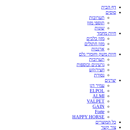
דף הבית
סוסים
תערובות
תוספי מזון
שונות
חיות מחמד
מזון כלבים
מזון חתולים
ארנבות
חיות משק וחומרי גלם
תערובות
גרעינים וכוספות
חציר/קש
נסורת
יצרנים
עמיר דגן
ELPOL
ALMI
VALPET
GAIN
Forte
HAPPY HORSE
כל המוצרים
צור קשר