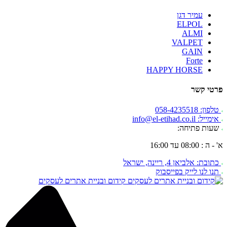
עמיר דגן
ELPOL
ALMI
VALPET
GAIN
Forte
HAPPY HORSE
פרטי קשר
טלפון: 058-4235518
אימייל: info@el-etihad.co.il
שעות פתיחה:
א' - ה : 08:00 עד 16:00
כתובת: אלביאן 4, ריינה, ישראל
תנו לנו לייק בפייסבוק
קידום ובניית אתרים לעסקים