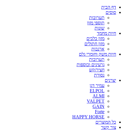
דף הבית
סוסים
תערובות
תוספי מזון
שונות
חיות מחמד
מזון כלבים
מזון חתולים
ארנבות
חיות משק וחומרי גלם
תערובות
גרעינים וכוספות
חציר/קש
נסורת
יצרנים
עמיר דגן
ELPOL
ALMI
VALPET
GAIN
Forte
HAPPY HORSE
כל המוצרים
צור קשר