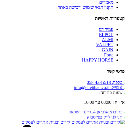
מאמרים
תקנון תנאי שימוש ורכישה באתר
קטגוריות ראשיות
עמיר דגן
ELPOL
ALMI
VALPET
GAIN
Forte
HAPPY HORSE
פרטי קשר
טלפון: 058-4235518
אימייל: info@el-etihad.co.il
שעות פתיחה:
א' - ה : 08:00 עד 16:00
כתובת: אלביאן 4, ריינה, ישראל
תנו לנו לייק בפייסבוק
קידום ובניית אתרים לעסקים