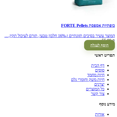
כופתיות אספסת FORTE Pellets
המוצר עשיר בסיבים תזונתיים ו-16% חלבון טבעי, תורם לעיכול תקין,…
55.00
₪
הוסף לעגלה
תפריט ראשי
דף הבית
סוסים
חיות מחמד
חיות משק וחומרי גלם
יצרנים
כל המוצרים
צור קשר
מידע נוסף
אודות