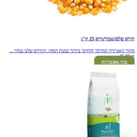
תירס שלם/שבור/גרוס 25 ק"ג
מקור האנרגיה המרכזי והחיוני ביותר במנת המזון. התירס שלנו נבחר…
45.00
₪
בחר אפשרויות