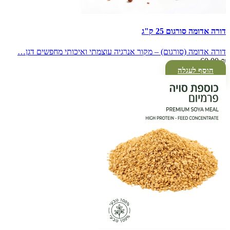
דורה אדומה סורגום 25 ק"ג
דורה אדומה (סורגום) – מקור אנרגיה עוצמתי ואיכותי מחפשים דגן…
60.00
₪
הוסף לעגלה