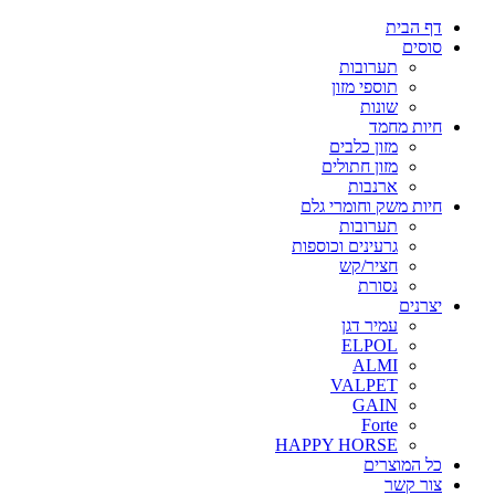
דף הבית
סוסים
תערובות
תוספי מזון
שונות
חיות מחמד
מזון כלבים
מזון חתולים
ארנבות
חיות משק וחומרי גלם
תערובות
גרעינים וכוספות
חציר/קש
נסורת
יצרנים
עמיר דגן
ELPOL
ALMI
VALPET
GAIN
Forte
HAPPY HORSE
כל המוצרים
צור קשר