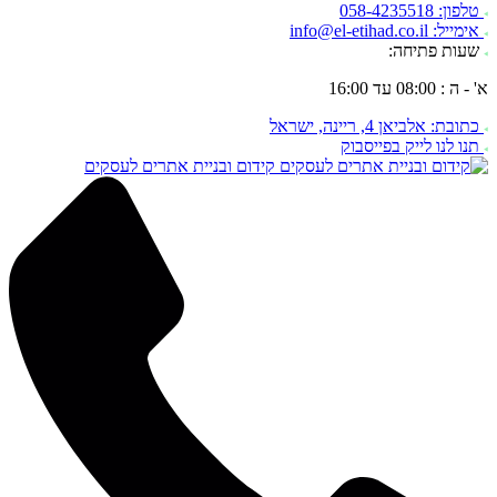
טלפון: 058-4235518
אימייל: info@el-etihad.co.il
שעות פתיחה:
א' - ה : 08:00 עד 16:00
כתובת: אלביאן 4, ריינה, ישראל
תנו לנו לייק בפייסבוק
קידום ובניית אתרים לעסקים