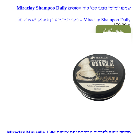
שמפו יומיומי טבעי לכל סוגי הסוסים Miraclay Shampoo Daily
Miraclay Shampoo Daily – ניקוי יומיומי עדין ומפנק שמירה על…
150.00
₪
הוסף לעגלה
משחה מגינה לפרסות מבוססת זפת צמחית Miraclay Muraglia 150g