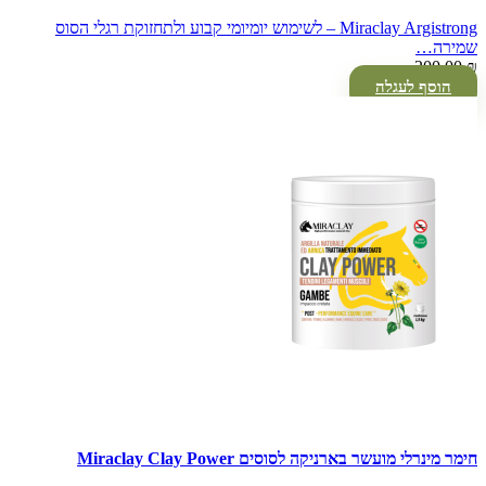
Miraclay Argistrong – לשימוש יומיומי קבוע ולתחזוקת רגלי הסוס
שמירה…
200.00
₪
הוסף לעגלה
חימר מינרלי מועשר בארניקה לסוסים Miraclay Clay Power