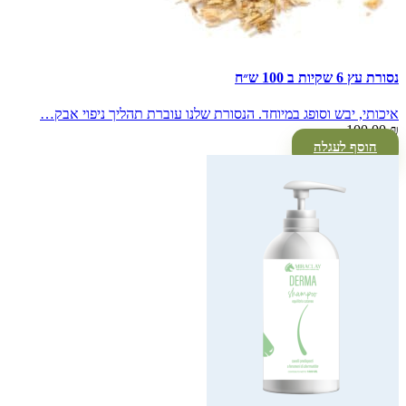
נסורת עץ 6 שקיות ב 100 ש״ח
איכותי, יבש וסופג במיוחד. הנסורת שלנו עוברת תהליך ניפוי אבק…
100.00
₪
הוסף לעגלה