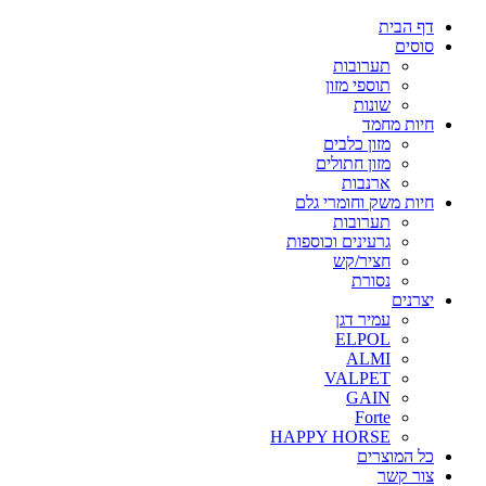
דף הבית
סוסים
תערובות
תוספי מזון
שונות
חיות מחמד
מזון כלבים
מזון חתולים
ארנבות
חיות משק וחומרי גלם
תערובות
גרעינים וכוספות
חציר/קש
נסורת
יצרנים
עמיר דגן
ELPOL
ALMI
VALPET
GAIN
Forte
HAPPY HORSE
כל המוצרים
צור קשר