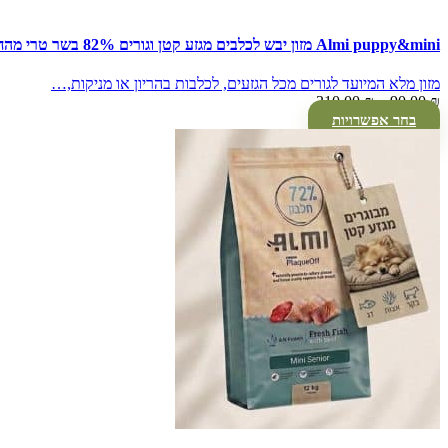
Almi puppy&mini מזון יבש לכלבים מגזע קטן וגורים 82% בשר טרי מהחי
מזון מלא המיועד לגורים מכל הגזעים, לכלבות בהריון או מניקות,…
טווח
310.00
₪
–
90.00
₪
מחירים:
בחר אפשרויות
עד