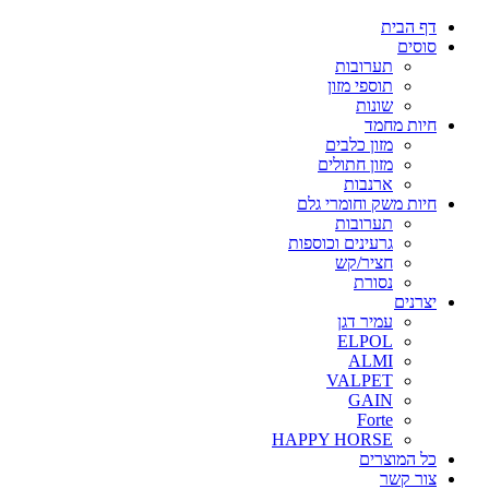
דף הבית
סוסים
תערובות
תוספי מזון
שונות
חיות מחמד
מזון כלבים
מזון חתולים
ארנבות
חיות משק וחומרי גלם
תערובות
גרעינים וכוספות
חציר/קש
נסורת
יצרנים
עמיר דגן
ELPOL
ALMI
VALPET
GAIN
Forte
HAPPY HORSE
כל המוצרים
צור קשר