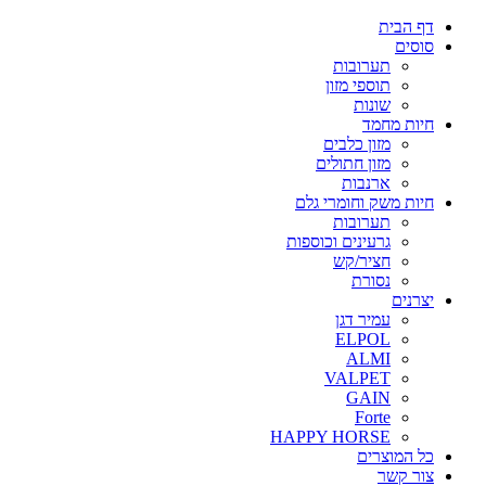
דף הבית
סוסים
תערובות
תוספי מזון
שונות
חיות מחמד
מזון כלבים
מזון חתולים
ארנבות
חיות משק וחומרי גלם
תערובות
גרעינים וכוספות
חציר/קש
נסורת
יצרנים
עמיר דגן
ELPOL
ALMI
VALPET
GAIN
Forte
HAPPY HORSE
כל המוצרים
צור קשר