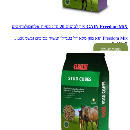
GAIN Freedom MiX מזון לסוסים 20 ק"ג בעיות אלקוס/למיניטיס
Freedom Mix הוא מזון מלא דל בעמילן ועשיר בסיבים ובשמנים,…
250.00
₪
הוסף לעגלה