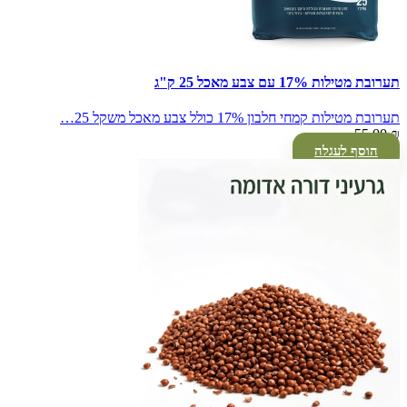
תערובת מטילות 17% עם צבע מאכל 25 ק"ג
תערובת מטילות קמחי חלבון 17% כולל צבע מאכל משקל 25…
55.00
₪
הוסף לעגלה