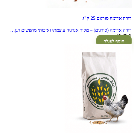
דורה אדומה סורגום 25 ק"ג
דורה אדומה (סורגום) – מקור אנרגיה עוצמתי ואיכותי מחפשים דגן…
60.00
₪
הוסף לעגלה