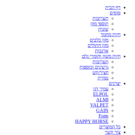
דף הבית
סוסים
תערובות
תוספי מזון
שונות
חיות מחמד
מזון כלבים
מזון חתולים
ארנבות
חיות משק וחומרי גלם
תערובות
גרעינים וכוספות
חציר/קש
נסורת
יצרנים
עמיר דגן
ELPOL
ALMI
VALPET
GAIN
Forte
HAPPY HORSE
כל המוצרים
צור קשר