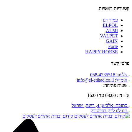
קטגוריות ראשיות
עמיר דגן
ELPOL
ALMI
VALPET
GAIN
Forte
HAPPY HORSE
פרטי קשר
טלפון: 058-4235518
אימייל: info@el-etihad.co.il
שעות פתיחה:
א' - ה : 08:00 עד 16:00
כתובת: אלביאן 4, ריינה, ישראל
תנו לנו לייק בפייסבוק
קידום ובניית אתרים לעסקים