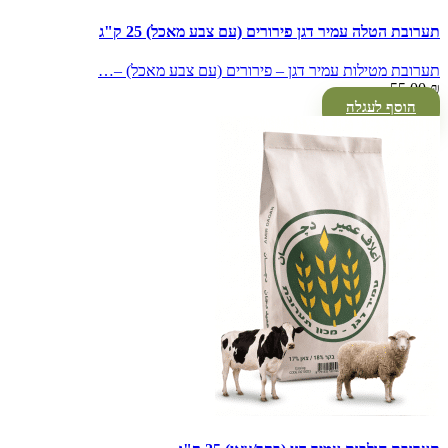
תערובת הטלה עמיר דגן פירורים (עם צבע מאכל) 25 ק"ג
תערובת מטילות עמיר דגן – פירורים (עם צבע מאכל) –…
55.00
₪
הוסף לעגלה