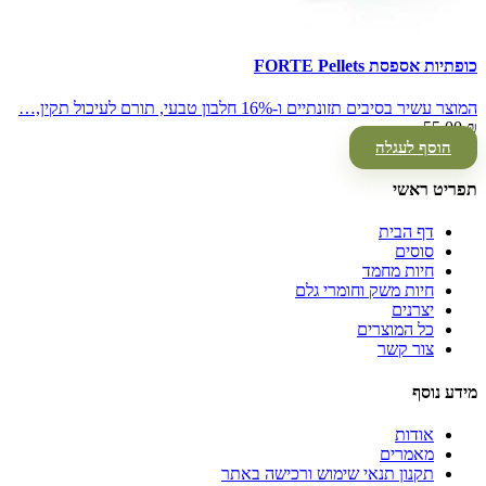
כופתיות אספסת FORTE Pellets
המוצר עשיר בסיבים תזונתיים ו-16% חלבון טבעי, תורם לעיכול תקין,…
55.00
₪
הוסף לעגלה
תפריט ראשי
דף הבית
סוסים
חיות מחמד
חיות משק וחומרי גלם
יצרנים
כל המוצרים
צור קשר
מידע נוסף
אודות
מאמרים
תקנון תנאי שימוש ורכישה באתר