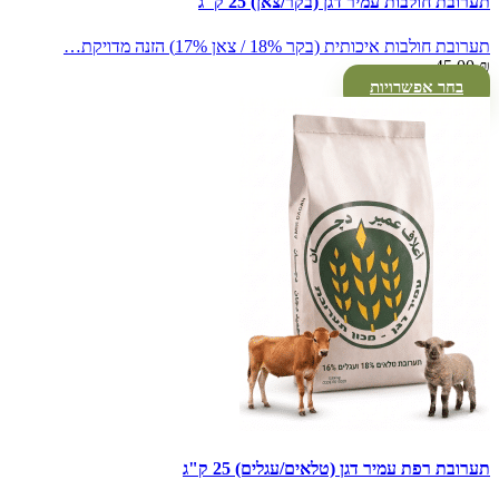
תערובת חולבות עמיר דגן (בקר/צאן) 25 ק"ג
תערובת חולבות איכותית (בקר 18% / צאן 17%) הזנה מדויקת…
45.00
₪
בחר אפשרויות
תערובת רפת עמיר דגן (טלאים/עגלים) 25 ק"ג