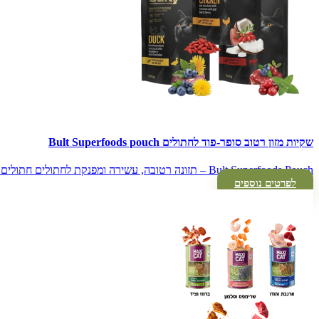
שקיות מזון רטוב סופר-פוד לחתולים Bult Superfoods pouch
Bult Superfoods Pouch – תזונה רטובה, עשירה ומפנקת לחתולים חתולים…
לפרטים נוספים