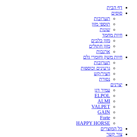
דף הבית
סוסים
תערובות
תוספי מזון
שונות
חיות מחמד
מזון כלבים
מזון חתולים
ארנבות
חיות משק וחומרי גלם
תערובות
גרעינים וכוספות
חציר/קש
נסורת
יצרנים
עמיר דגן
ELPOL
ALMI
VALPET
GAIN
Forte
HAPPY HORSE
כל המוצרים
צור קשר