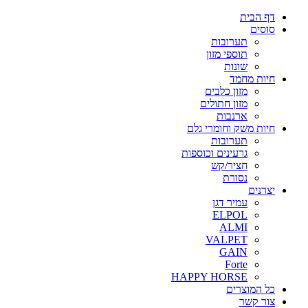
דף הבית
סוסים
תערובות
תוספי מזון
שונות
חיות מחמד
מזון כלבים
מזון חתולים
ארנבות
חיות משק וחומרי גלם
תערובות
גרעינים וכוספות
חציר/קש
נסורת
יצרנים
עמיר דגן
ELPOL
ALMI
VALPET
GAIN
Forte
HAPPY HORSE
כל המוצרים
צור קשר