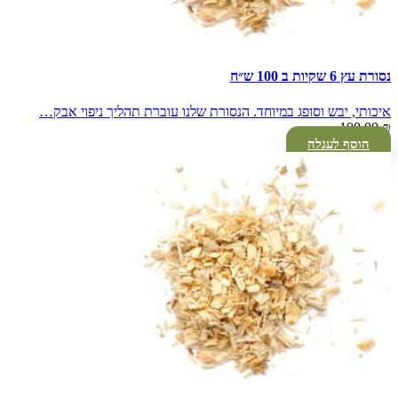
נסורת עץ 6 שקיות ב 100 ש״ח
איכותי, יבש וסופג במיוחד. הנסורת שלנו עוברת תהליך ניפוי אבק…
100.00
₪
הוסף לעגלה