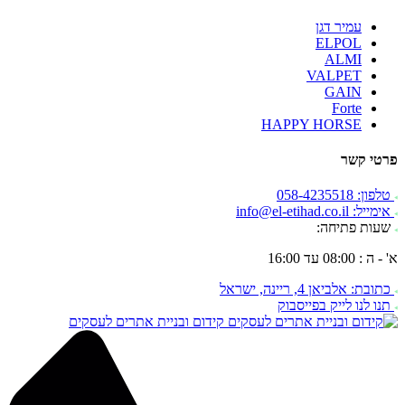
עמיר דגן
ELPOL
ALMI
VALPET
GAIN
Forte
HAPPY HORSE
פרטי קשר
טלפון: 058-4235518
אימייל: info@el-etihad.co.il
שעות פתיחה:
א' - ה : 08:00 עד 16:00
כתובת: אלביאן 4, ריינה, ישראל
תנו לנו לייק בפייסבוק
קידום ובניית אתרים לעסקים