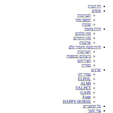
דף הבית
סוסים
תערובות
תוספי מזון
שונות
חיות מחמד
מזון כלבים
מזון חתולים
ארנבות
חיות משק וחומרי גלם
תערובות
גרעינים וכוספות
חציר/קש
נסורת
יצרנים
עמיר דגן
ELPOL
ALMI
VALPET
GAIN
Forte
HAPPY HORSE
כל המוצרים
צור קשר