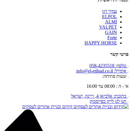
עמיר דגן
ELPOL
ALMI
VALPET
GAIN
Forte
HAPPY HORSE
פרטי קשר
טלפון: 058-4235518
אימייל: info@el-etihad.co.il
שעות פתיחה:
א' - ה : 08:00 עד 16:00
כתובת: אלביאן 4, ריינה, ישראל
תנו לנו לייק בפייסבוק
קידום ובניית אתרים לעסקים