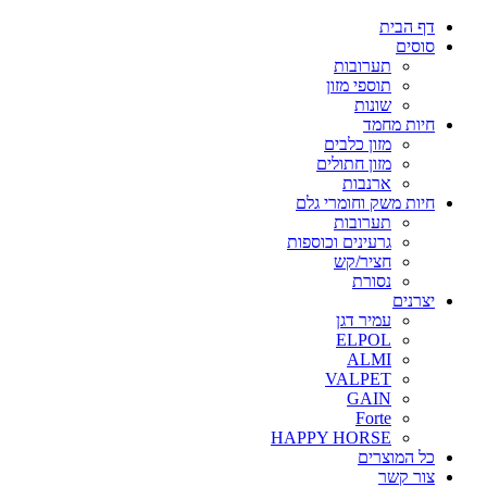
דף הבית
סוסים
תערובות
תוספי מזון
שונות
חיות מחמד
מזון כלבים
מזון חתולים
ארנבות
חיות משק וחומרי גלם
תערובות
גרעינים וכוספות
חציר/קש
נסורת
יצרנים
עמיר דגן
ELPOL
ALMI
VALPET
GAIN
Forte
HAPPY HORSE
כל המוצרים
צור קשר