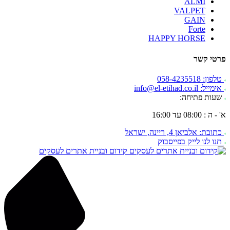
ALMI
VALPET
GAIN
Forte
HAPPY HORSE
פרטי קשר
טלפון: 058-4235518
אימייל: info@el-etihad.co.il
שעות פתיחה:
א' - ה : 08:00 עד 16:00
כתובת: אלביאן 4, ריינה, ישראל
תנו לנו לייק בפייסבוק
קידום ובניית אתרים לעסקים