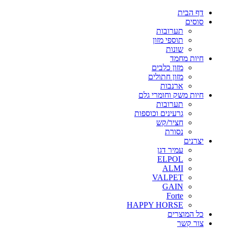
דף הבית
סוסים
תערובות
תוספי מזון
שונות
חיות מחמד
מזון כלבים
מזון חתולים
ארנבות
חיות משק וחומרי גלם
תערובות
גרעינים וכוספות
חציר/קש
נסורת
יצרנים
עמיר דגן
ELPOL
ALMI
VALPET
GAIN
Forte
HAPPY HORSE
כל המוצרים
צור קשר