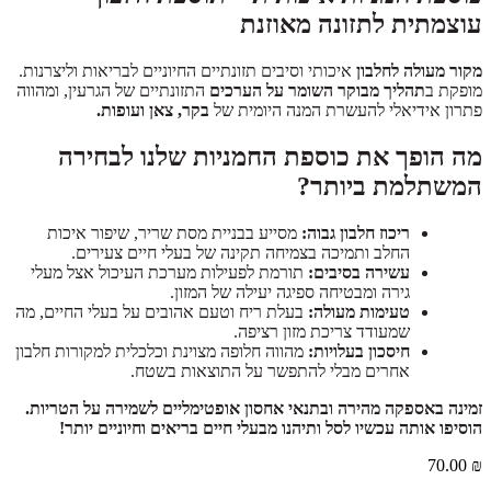
עוצמתית לתזונה מאוזנת
מקור מעולה לחלבון
איכותי וסיבים תזונתיים החיוניים לבריאות וליצרנות.
מופקת ב
תהליך מבוקר השומר על הערכים
התזונתיים של הגרעין, ומהווה
פתרון אידיאלי להעשרת המנה היומית של
בקר, צאן ועופות.
מה הופך את כוספת החמניות שלנו לבחירה
המשתלמת ביותר?
ריכוז חלבון גבוה:
מסייע בבניית מסת שריר, שיפור איכות
החלב ותמיכה בצמיחה תקינה של בעלי חיים צעירים.
עשירה בסיבים:
תורמת לפעילות מערכת העיכול אצל מעלי
גירה ומבטיחה ספיגה יעילה של המזון.
טעימות מעולה:
בעלת ריח וטעם אהובים על בעלי החיים, מה
שמעודד צריכת מזון רציפה.
חיסכון בעלויות:
מהווה חלופה מצוינת וכלכלית למקורות חלבון
אחרים מבלי להתפשר על התוצאות בשטח.
זמינה באספקה מהירה ובתנאי אחסון אופטימליים לשמירה על הטריות.
הוסיפו אותה עכשיו לסל ותיהנו מבעלי חיים בריאים וחיוניים יותר!
70.00
₪