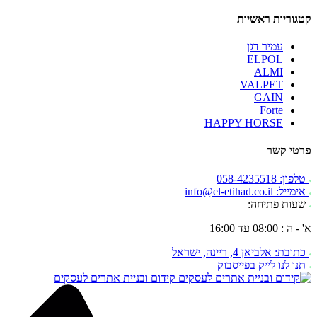
קטגוריות ראשיות
עמיר דגן
ELPOL
ALMI
VALPET
GAIN
Forte
HAPPY HORSE
פרטי קשר
טלפון: 058-4235518
אימייל: info@el-etihad.co.il
שעות פתיחה:
א' - ה : 08:00 עד 16:00
כתובת: אלביאן 4, ריינה, ישראל
תנו לנו לייק בפייסבוק
קידום ובניית אתרים לעסקים