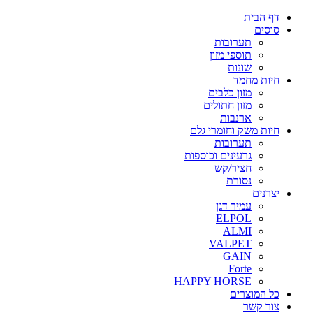
דף הבית
סוסים
תערובות
תוספי מזון
שונות
חיות מחמד
מזון כלבים
מזון חתולים
ארנבות
חיות משק וחומרי גלם
תערובות
גרעינים וכוספות
חציר/קש
נסורת
יצרנים
עמיר דגן
ELPOL
ALMI
VALPET
GAIN
Forte
HAPPY HORSE
כל המוצרים
צור קשר