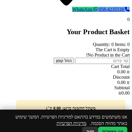
WhatsApp
058-4235518
0
Your Product Basket
Quantity: 0
Items: 0
The Cart is Empty
No Product in the Cart!
החל קופון
Cart Total
0.00
₪
Discount
0.00
₪
Subtotal
₪0.00
משקל ההזמנה כרגע: 0.00 ק"ג
אנו משתמשים במידע בהתאם למדיניות הפרטיות. המשך שימוש
באתר מהווה הסכמה.
מדיניות הפרטיות
סגירת החלון והמשך קנייה
אני מאשר/ת
סגור