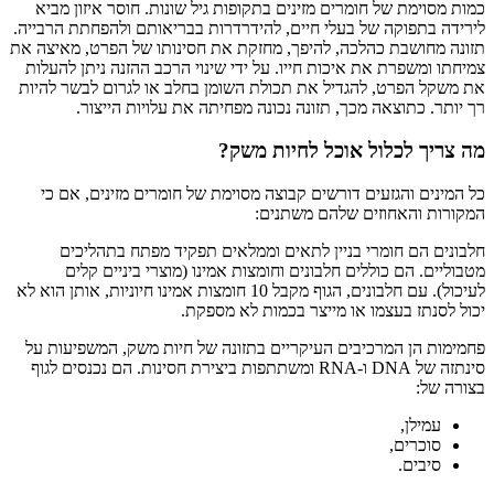
כמות מסוימת של חומרים מזינים בתקופות גיל שונות. חוסר איזון מביא
לירידה בתפוקה של בעלי חיים, להידרדרות בבריאותם ולהפחתת הרבייה.
תזונה מחושבת כהלכה, להיפך, מחזקת את חסינותו של הפרט, מאיצה את
צמיחתו ומשפרת את איכות חייו. על ידי שינוי הרכב ההזנה ניתן להעלות
את משקל הפרט, להגדיל את תכולת השומן בחלב או לגרום לבשר להיות
רך יותר. כתוצאה מכך, תזונה נכונה מפחיתה את עלויות הייצור.
מה צריך לכלול אוכל לחיות משק?
כל המינים והגזעים דורשים קבוצה מסוימת של חומרים מזינים, אם כי
המקורות והאחוזים שלהם משתנים:
חלבונים הם חומרי בניין לתאים וממלאים תפקיד מפתח בתהליכים
מטבוליים. הם כוללים חלבונים וחומצות אמינו (מוצרי ביניים קלים
לעיכול). עם חלבונים, הגוף מקבל 10 חומצות אמינו חיוניות, אותן הוא לא
יכול לסנתז בעצמו או מייצר בכמות לא מספקת.
פחמימות הן המרכיבים העיקריים בתזונה של חיות משק, המשפיעות על
סינתזה של DNA ו-RNA ומשתתפות ביצירת חסינות. הם נכנסים לגוף
בצורה של:
עמילן,
סוכרים,
סיבים.