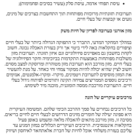
עיסת תפוחי אדמה, עיסת סלק (עשיר בסיבים ופחמימות);
תערובות תזונתיות מרוכזות מפותחות תוך התחשבות בצרכים של מינים,
גזעים או קבוצות של בעלי חיים.
מזון אורגני כערובה לפריון של חיות משק
במהלך המחקר המדעי, התברר כי התפוקה הגדולה ביותר של בעלי חיים
וציפורים בחקלאות באה לידי ביטוי אך ורק בעזרת האכלה נכונה. חשוב
לקחת בחשבון גם מאפיינים פיזיולוגיים וגם איזון תזונתי. תערובות מזון
משולבות מפותחות באמצעות התקדמות בביוכימיה וחקר הפיזיולוגיה של
בעלי חיים. מזון מורכב הוא תערובת מזון מטוהרת ומרוסקת למצב מסוים.
חשוב לציין שהיא יכולה להיות ממקור צמחי וחי כאחד. על מנת להעשיר
את המזון מוסיפים לתערובת ויטמינים, מיקרו- ומקרו-אלמנטים, אנזימים
ורכיבים נוספים הממריצים צמיחה תקינה ותורמים לפיתוח גידול בעלי
חיים. התערובת מורכבת ממסה הומוגנית, מוכנה מיד לשימוש.
מרכיבים עיקריים של הזנה
כל הרכיבים נבחרים על סמך ההרכב הכימי שלהם. המשימה העיקרית
היא ספיגה יעילה של חומרים מזינים הדרושים לבעלי חיים לחיים בריאים.
מסיבה זו, מזון מורכב מתאים להאכלה מלאה ומשמש באופן פעיל
בחקלאות אינטנסיבית. הרכיבים העיקריים הכלולים במזון המגיע עד
עליכם בעזרת משלוחי אוכל לחיות של חברת אלאתחאד לאיחסון ושיווק