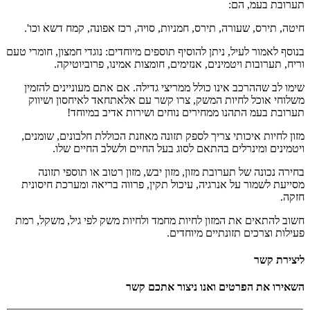
תערובת בעמ, הם:
חיטה, תירס, שעורה, תירס, חמניות, סויה, רכז אפונה, קמח דשא וכו'.
בנוסף לאמור לעיל, ניתן להוסיף תוספים מיוחדים: נוגדי חמצון, חומרי טעם
וריח, תערובות ויטמינים, אנזימים, חומצות אמינו, פרוביוטיקה.
שימו לב שההרכב אינו כולל ממריצי גדילה. אם אתם מעוניינים להזמין
משלוחי אוכל לחיות המשק, צרו קשר עם אלאתחאד לאיחסון ושיווק
תערובת בעמ התהנו ממחירים נוחים ושירות אדיב במיוחד!
מזון לחיות איכותי צריך לספק תזונה מאוזנת הכוללת חלבונים, שומנים,
ויטמינים ומינרלים בהתאם לסוג בעל החיים ולשלב החיים שלו.
בחירה נכונה של תערובת מזון, מזון יבש, מזון רטוב או תוספי תזונה
מסייעת לשמור על אנרגיה, עיכול תקין, פרווה בריאה ומערכת חיסונית
חזקה.
חשוב להתאים את המזון לחיות מחמד ולחיות משק לפי גיל, משקל, רמת
פעילות וצרכים תזונתיים מיוחדים.
ליצירת קשר
השאירו את הפרטים ואנו ניצור אתכם קשר