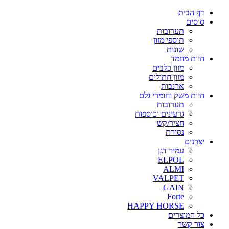
דף הבית
סוסים
תערובות
תוספי מזון
שונות
חיות מחמד
מזון כלבים
מזון חתולים
ארנבות
חיות משק וחומרי גלם
תערובות
גרעינים וכוספות
חציר/קש
נסורת
יצרנים
עמיר דגן
ELPOL
ALMI
VALPET
GAIN
Forte
HAPPY HORSE
כל המוצרים
צור קשר