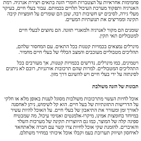
פחמימות אחראיות על הצטברות חומרי הזנה בתאים ויצירת אנרגיה. רמת
האנרגיה ותפקוד מערכת העיכול תלויים בכמותם. עבור בעלי חיים, בעיקר
מעלי גירה, לסיבים יש חשיבות רבה, שכן הם שומרים על חומציות קיבה
תקינה וממריצים את תנועתיות המעיים.
שומנים הם מקור לאנרגיה ולמאגרי תזונה. הם נחוצים לבעלי חיים
למטבוליזם תאי תקין.
מינרלים נמצאים בכמויות קטנות בכל התאים. עם המחסור שלהם,
תהליכים מטבוליים מעוכבים והמצב הכללי של בעלי חיים מחמיר.
ויטמינים, כמו מינרלים, נדרשים בכמויות קטנות, אך מעורבים בכל
התהליכים המטבוליים. למרות שהם תרכובות אורגניות, רובם לא ניתנים
לסינתזה על ידי בעלי חיים ויש להשיגם דרך מזון.
תכונות של הזנה משולבת
אוכל לחיות העשוי מתרכובות משולבות מסוגל לענות באופן מלא או חלקי
על הדרישות התזונתיות של בעל חיים. הוא קל לשימוש, ניתן לאחסנה
לאורך זמן ומעורר את התיאבון של בעלי חיים. על האוכל להיות עשיר
במיוחד בחומצות אמינו, מיקרו-אלמנטים ואנזימי עיכול, מה שמבטיח
ספיגה קלה של המוצר, כמו גם היווצרות תקינה של מערכות השלד
והאיברים. להזמנת שקי אוכל לחיות צרו קשר עם חברה אלאתחאד
לאיחסון ושיווק תערובת בעמ וקבלו אוכל איכותי במחיר משתלם.