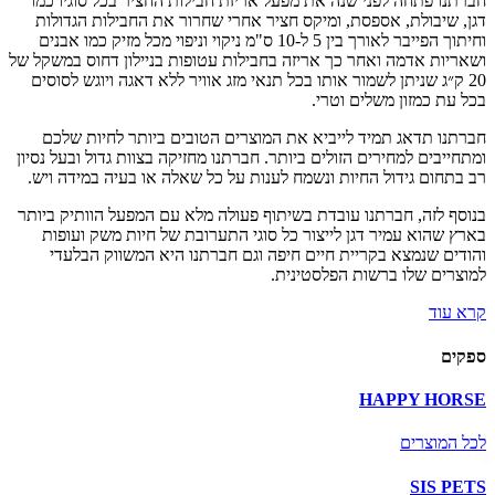
חברתנו פתחה לפני שנה את מפעל אריזת חבילות החציר בכל סוגיו כמו
דגן, שיבולת, אספסת, ומיקס חציר אחרי שחרור את החבילות הגדולות
וחיתוך הפייבר לאורך בין 5 ל-10 ס"מ ניקוי וניפוי מכל מזיק כמו אבנים
ושאריות אדמה ואחר כך אריזה בחבילות עטופות בניילון דחוס במשקל של
20 ק״ג שניתן לשמור אותו בכל תנאי מזג אוויר ללא דאגה ויוגש לסוסים
בכל עת כמזון משלים וטרי.
חברתנו תדאג תמיד לייביא את המוצרים הטובים ביותר לחיות שלכם
ומתחייבים למחירים הזולים ביותר. חברתנו מחזיקה בצוות גדול ובעל נסיון
רב בתחום גידול החיות ונשמח לענות על כל שאלה או בעיה במידה ויש.
בנוסף לזה, חברתנו עובדת בשיתוף פעולה מלא עם המפעל הוותיק ביותר
בארץ שהוא עמיר דגן לייצור כל סוגי התערובת של חיות משק ועופות
והודים שנמצא בקריית חיים חיפה וגם חברתנו היא המשווק הבלעדי
למוצרים שלו ברשות הפלסטינית.
קרא עוד
ספקים
HAPPY HORSE
לכל המוצרים
SIS PETS