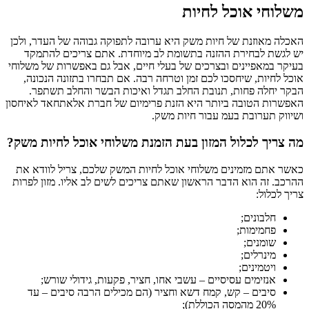
משלוחי אוכל לחיות
האכלה מאוזנת של חיות משק היא ערובה לתפוקה גבוהה של העדר, ולכן
יש לגשת לבחירת ההזנה בתשומת לב מיוחדת. אתם צריכים להתמקד
בעיקר במאפיינים ובצרכים של בעלי חיים, אבל גם באפשרות של משלוחי
אוכל לחיות, שיחסכו לכם זמן וטרחה רבה. אם תבחרו בתזונה הנכונה,
הבקר יחלה פחות, תנובת החלב תגדל ואיכות הבשר והחלב תשתפר.
האפשרות הטובה ביותר היא הזנת פרימיום של חברת אלאתחאד לאיחסון
ושיווק תערובת בעמ עבור חיות משק.
מה צריך לכלול המזון בעת הזמנת משלוחי אוכל לחיות משק?
כאשר אתם מזמינים משלוחי אוכל לחיות המשק שלכם, צריל לוודא את
ההרכב. זה הוא הדבר הראשון שאתם צריכים לשים לב אליו. מזון לפרות
צריך לכלול:
חלבונים;
פחמימות;
שומנים;
מינרלים;
ויטמינים;
אנזימים עסיסיים – עשבי אחו, חציר, פקעות, גידולי שורש;
סיבים – קש, קמח דשא וחציר (הם מכילים הרבה סיבים – עד
20% מהמסה הכוללת);