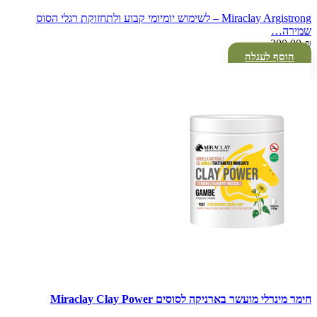
Miraclay Argistrong – לשימוש יומיומי קבוע ולתחזוקת רגלי הסוס
שמירה…
200.00
₪
הוסף לעגלה
חימר מינרלי מועשר בארניקה לסוסים Miraclay Clay Power