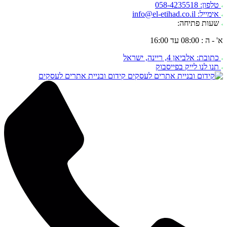
טלפון: 058-4235518
אימייל: info@el-etihad.co.il
שעות פתיחה:
א' - ה : 08:00 עד 16:00
כתובת: אלביאן 4, ריינה, ישראל
תנו לנו לייק בפייסבוק
קידום ובניית אתרים לעסקים