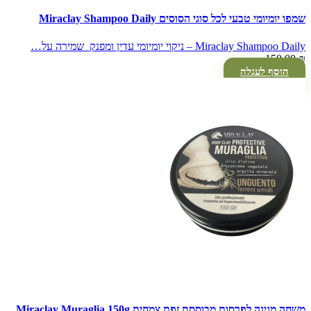
שמפו יומיומי טבעי לכל סוגי הסוסים Miraclay Shampoo Daily
Miraclay Shampoo Daily – ניקוי יומיומי עדין ומפנק שמירה על…
150.00
₪
הוסף לעגלה
משחה מגינה לפרסות מבוססת זפת צמחית Miraclay Muraglia 150g