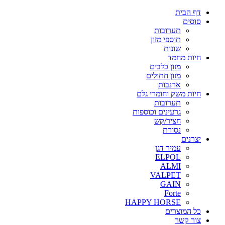
דף הבית
סוסים
תערובות
תוספי מזון
שונות
חיות מחמד
מזון כלבים
מזון חתולים
ארנבות
חיות משק וחומרי גלם
תערובות
גרעינים וכוספות
חציר/קש
נסורת
יצרנים
עמיר דגן
ELPOL
ALMI
VALPET
GAIN
Forte
HAPPY HORSE
כל המוצרים
צור קשר