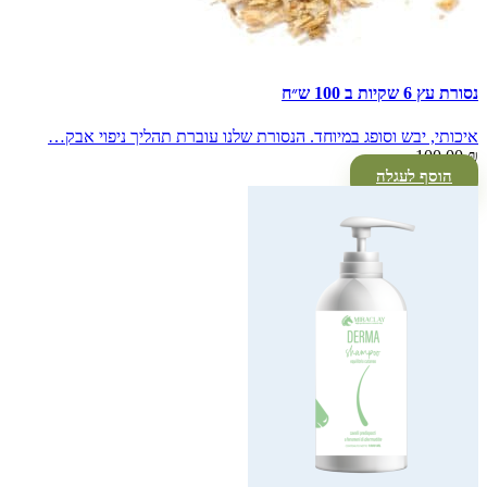
נסורת עץ 6 שקיות ב 100 ש״ח
איכותי, יבש וסופג במיוחד. הנסורת שלנו עוברת תהליך ניפוי אבק…
100.00
₪
הוסף לעגלה