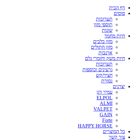
דף הבית
סוסים
תערובות
תוספי מזון
שונות
חיות מחמד
מזון כלבים
מזון חתולים
ארנבות
חיות משק וחומרי גלם
תערובות
גרעינים וכוספות
חציר/קש
נסורת
יצרנים
עמיר דגן
ELPOL
ALMI
VALPET
GAIN
Forte
HAPPY HORSE
כל המוצרים
צור קשר