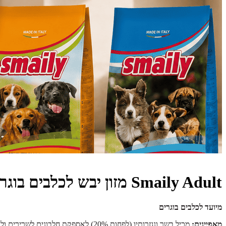
Smaily Adult מזון יבש לכלבים בוגרים 22% חלבון 20 ק"ג
מיועד לכלבים בוגרים
מאפיינים:
מכיל בשר ונגזרותיו (לפחות 20%) לאספקת חלבונים לשרירים ולרקמות. מכיל שמנים ושומנים לפרווה עשירה ומבריקה, ודגנים לאנרגיה זמינה.