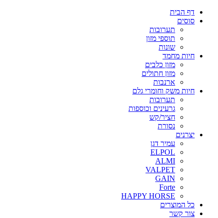
דף הבית
סוסים
תערובות
תוספי מזון
שונות
חיות מחמד
מזון כלבים
מזון חתולים
ארנבות
חיות משק וחומרי גלם
תערובות
גרעינים וכוספות
חציר/קש
נסורת
יצרנים
עמיר דגן
ELPOL
ALMI
VALPET
GAIN
Forte
HAPPY HORSE
כל המוצרים
צור קשר