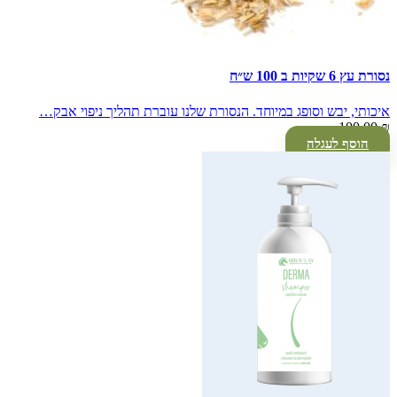
נסורת עץ 6 שקיות ב 100 ש״ח
איכותי, יבש וסופג במיוחד. הנסורת שלנו עוברת תהליך ניפוי אבק…
100.00
₪
הוסף לעגלה