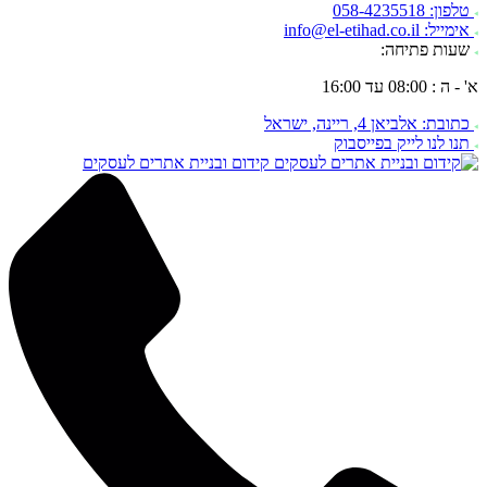
טלפון: 058-4235518
אימייל: info@el-etihad.co.il
שעות פתיחה:
א' - ה : 08:00 עד 16:00
כתובת: אלביאן 4, ריינה, ישראל
תנו לנו לייק בפייסבוק
קידום ובניית אתרים לעסקים