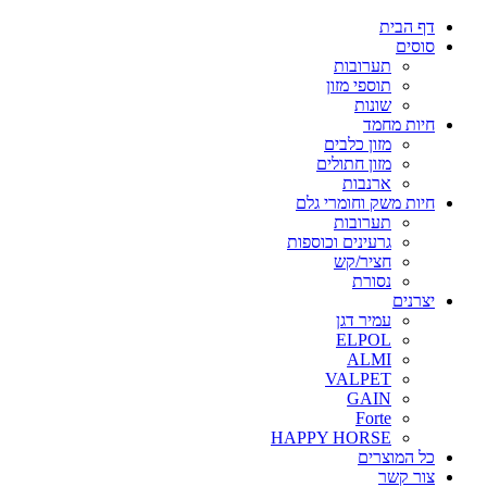
דף הבית
סוסים
תערובות
תוספי מזון
שונות
חיות מחמד
מזון כלבים
מזון חתולים
ארנבות
חיות משק וחומרי גלם
תערובות
גרעינים וכוספות
חציר/קש
נסורת
יצרנים
עמיר דגן
ELPOL
ALMI
VALPET
GAIN
Forte
HAPPY HORSE
כל המוצרים
צור קשר