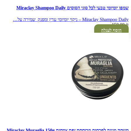
שמפו יומיומי טבעי לכל סוגי הסוסים Miraclay Shampoo Daily
Miraclay Shampoo Daily – ניקוי יומיומי עדין ומפנק שמירה על…
150.00
₪
הוסף לעגלה
משחה מגינה לפרסות מבוססת זפת צמחית Miraclay Muraglia 150g