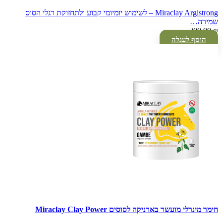
Miraclay Argistrong – לשימוש יומיומי קבוע ולתחזוקת רגלי הסוס
שמירה…
200.00
₪
הוסף לעגלה
חימר מינרלי מועשר בארניקה לסוסים Miraclay Clay Power