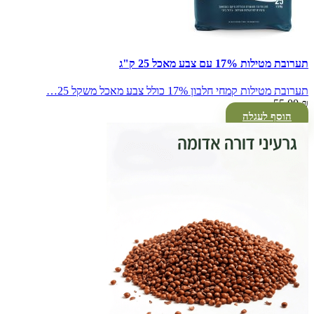
תערובת מטילות 17% עם צבע מאכל 25 ק"ג
תערובת מטילות קמחי חלבון 17% כולל צבע מאכל משקל 25…
55.00
₪
הוסף לעגלה