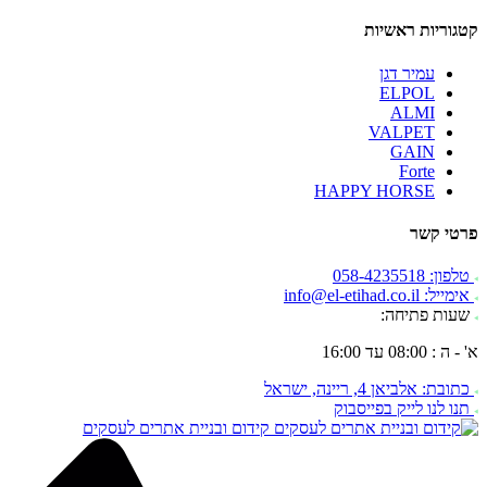
קטגוריות ראשיות
עמיר דגן
ELPOL
ALMI
VALPET
GAIN
Forte
HAPPY HORSE
פרטי קשר
טלפון: 058-4235518
אימייל: info@el-etihad.co.il
שעות פתיחה:
א' - ה : 08:00 עד 16:00
כתובת: אלביאן 4, ריינה, ישראל
תנו לנו לייק בפייסבוק
קידום ובניית אתרים לעסקים