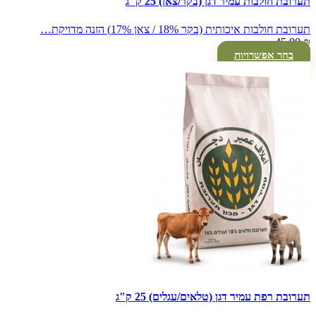
תערובת חולבות עמיר דגן (בקר/צאן) 25 ק"ג
תערובת חולבות איכותית (בקר 18% / צאן 17%) הזנה מדויקת…
45.00
₪
בחר אפשרויות
תערובת רפת עמיר דגן (טלאים/עגלים) 25 ק"ג