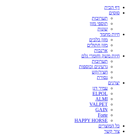
דף הבית
סוסים
תערובות
תוספי מזון
שונות
חיות מחמד
מזון כלבים
מזון חתולים
ארנבות
חיות משק וחומרי גלם
תערובות
גרעינים וכוספות
חציר/קש
נסורת
יצרנים
עמיר דגן
ELPOL
ALMI
VALPET
GAIN
Forte
HAPPY HORSE
כל המוצרים
צור קשר