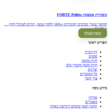
כופתיות אספסת FORTE Pellets
המוצר עשיר בסיבים תזונתיים ו-16% חלבון טבעי, תורם לעיכול תקין,…
55.00
₪
הוסף לעגלה
תפריט ראשי
דף הבית
סוסים
חיות מחמד
חיות משק וחומרי גלם
יצרנים
כל המוצרים
צור קשר
מידע נוסף
אודות
מאמרים
תקנון תנאי שימוש ורכישה באתר