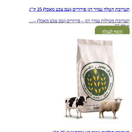
תערובת הטלה עמיר דגן פירורים (עם צבע מאכל) 25 ק"ג
תערובת מטילות עמיר דגן – פירורים (עם צבע מאכל) –…
55.00
₪
הוסף לעגלה