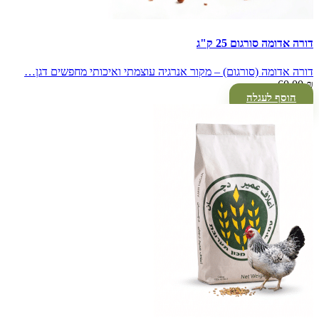
דורה אדומה סורגום 25 ק"ג
דורה אדומה (סורגום) – מקור אנרגיה עוצמתי ואיכותי מחפשים דגן…
60.00
₪
הוסף לעגלה