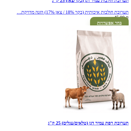
תערובת חולבות עמיר דגן (בקר/צאן) 25 ק"ג
תערובת חולבות איכותית (בקר 18% / צאן 17%) הזנה מדויקת…
45.00
₪
בחר אפשרויות
תערובת רפת עמיר דגן (טלאים/עגלים) 25 ק"ג