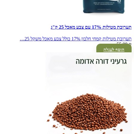
תערובת מטילות 17% עם צבע מאכל 25 ק"ג
תערובת מטילות קמחי חלבון 17% כולל צבע מאכל משקל 25…
55.00
₪
הוסף לעגלה