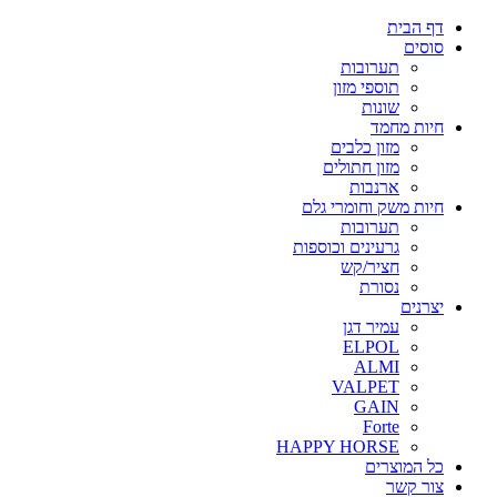
דף הבית
סוסים
תערובות
תוספי מזון
שונות
חיות מחמד
מזון כלבים
מזון חתולים
ארנבות
חיות משק וחומרי גלם
תערובות
גרעינים וכוספות
חציר/קש
נסורת
יצרנים
עמיר דגן
ELPOL
ALMI
VALPET
GAIN
Forte
HAPPY HORSE
כל המוצרים
צור קשר