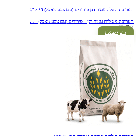
תערובת הטלה עמיר דגן פירורים (עם צבע מאכל) 25 ק"ג
תערובת מטילות עמיר דגן – פירורים (עם צבע מאכל) –…
55.00
₪
הוסף לעגלה