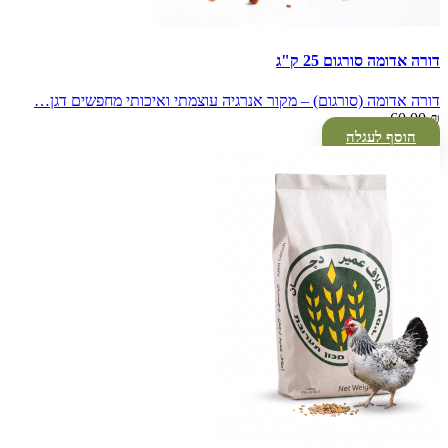
דורה אדומה סורגום 25 ק"ג
דורה אדומה (סורגום) – מקור אנרגיה עוצמתי ואיכותי מחפשים דגן…
60.00
₪
הוסף לעגלה