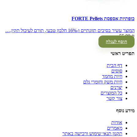
כופתיות אספסת FORTE Pellets
המוצר עשיר בסיבים תזונתיים ו-16% חלבון טבעי, תורם לעיכול תקין,…
55.00
₪
הוסף לעגלה
תפריט ראשי
דף הבית
סוסים
חיות מחמד
חיות משק וחומרי גלם
יצרנים
כל המוצרים
צור קשר
מידע נוסף
אודות
מאמרים
תקנון תנאי שימוש ורכישה באתר