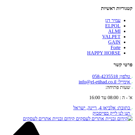
קטגוריות ראשיות
עמיר דגן
ELPOL
ALMI
VALPET
GAIN
Forte
HAPPY HORSE
פרטי קשר
טלפון: 058-4235518
אימייל: info@el-etihad.co.il
שעות פתיחה:
א' - ה : 08:00 עד 16:00
כתובת: אלביאן 4, ריינה, ישראל
תנו לנו לייק בפייסבוק
קידום ובניית אתרים לעסקים