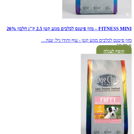
FITNESS MINI – מזון פיטנס לכלבים מגזע קטן 2.5 ק"ג חלבון 26%
מזון פיטנס לכלבים מגזע קטן - עוף והודו גיל: שנה…
50.00
₪
הוסף לעגלה