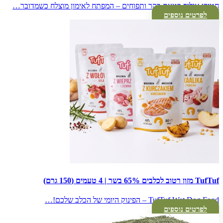
חטיפי אילוף בטעם בקר ותפוחים – המפתח לאימון מוצלח כשמדובר…
לפרטים נוספים
TufTuf מזון רטוב לכלבים 65% בשר | 4 טעמים (150 גרם)
TufTuf Wet Dog Food – הפינוק היומי של הכלב שלכם!…
לפרטים נוספים