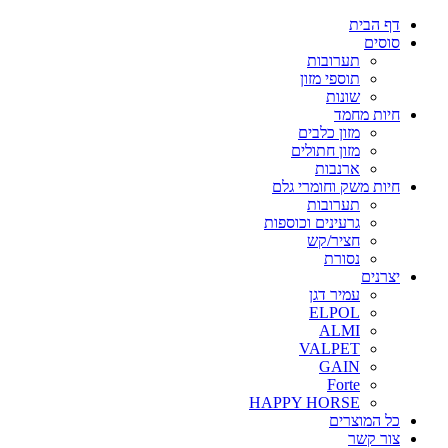
דף הבית
סוסים
תערובות
תוספי מזון
שונות
חיות מחמד
מזון כלבים
מזון חתולים
ארנבות
חיות משק וחומרי גלם
תערובות
גרעינים וכוספות
חציר/קש
נסורת
יצרנים
עמיר דגן
ELPOL
ALMI
VALPET
GAIN
Forte
HAPPY HORSE
כל המוצרים
צור קשר