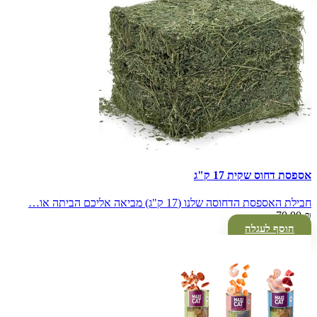
אספסת דחוס שקית 17 ק"ג
חבילת האספסת הדחוסה שלנו (17 ק"ג) מביאה אליכם הביתה או…
70.00
₪
הוסף לעגלה